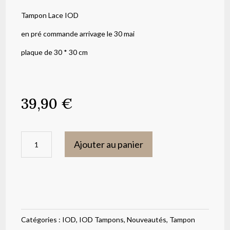
Tampon Lace IOD
en pré commande arrivage le 30 mai
plaque de 30 * 30 cm
39,90
€
quantité
Ajouter au panier
de
Tampon
Lace
IOD
Catégories :
IOD
,
IOD Tampons
,
Nouveautés
,
Tampon