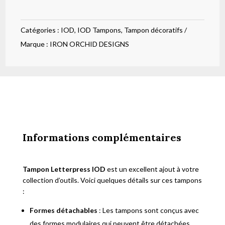
Letterpress
IOD
Catégories :
IOD
,
IOD Tampons
,
Tampon décoratifs
Marque :
IRON ORCHID DESIGNS
Informations complémentaires
Tampon Letterpress IOD
est un excellent ajout à votre
collection d’outils. Voici quelques détails sur ces tampons
:
Formes détachables
: Les tampons sont conçus avec
des formes modulaires qui peuvent être détachées.