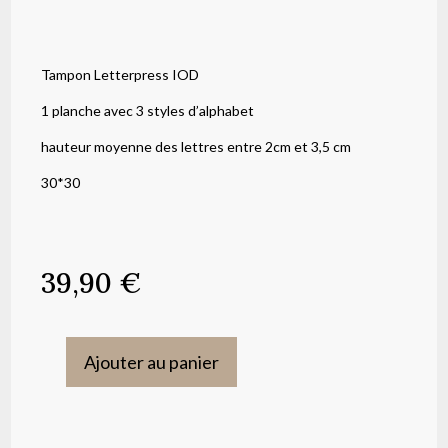
Tampon Letterpress IOD
1 planche avec 3 styles d’alphabet
hauteur moyenne des lettres entre 2cm et 3,5 cm
30*30
39,90
€
Ajouter au panier
quantité
de
Tampon