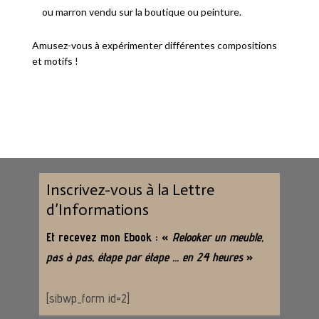
ou marron vendu sur la boutique ou peinture.
Amusez-vous à expérimenter différentes compositions
et motifs !
Inscrivez-vous à la Lettre
d’Informations
Et recevez mon Ebook : «
Relooker un meuble,
pas à pas, étape par étape … en 24 heures
»
[sibwp_form id=2]