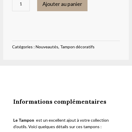
Ajouter au panier
de
Tampon
Texte
15
cm
Catégories :
Nouveautés
,
Tampon décoratifs
Informations complémentaires
Le Tampon
est un excellent ajout à votre collection
d’outils. Voici quelques détails sur ces tampons :