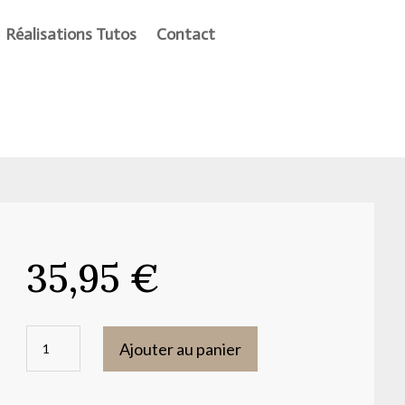
Réalisations Tutos
Contact
35,95
€
quantité
Ajouter au panier
de
Transfert