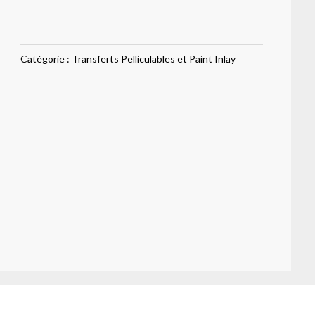
avian
santuary
Catégorie :
Transferts Pelliculables et Paint Inlay