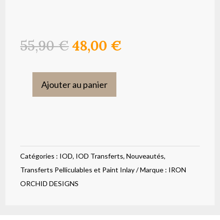
Le
Le
55,90
€
48,00
€
prix
prix
initial
actuel
était :
est :
Ajouter au panier
quantité
55,90 €.
48,00 €.
de
Transfert
Brocante
IOD
Catégories :
IOD
,
IOD Transferts
,
Nouveautés
,
Transferts Pelliculables et Paint Inlay
Marque :
IRON
ORCHID DESIGNS