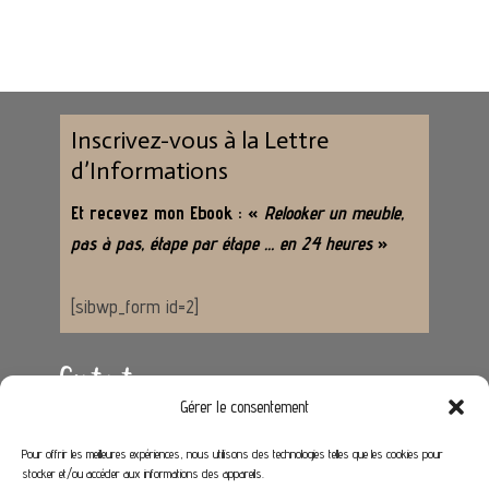
Inscrivez-vous à la Lettre
d’Informations
Et recevez mon Ebook : «
Relooker un meuble,
pas à pas, étape par étape … en 24 heures
»
[sibwp_form id=2]
Contact
Gérer le consentement
Adresse :
62650 Hénoville
Pour offrir les meilleures expériences, nous utilisons des technologies telles que les cookies pour
stocker et/ou accéder aux informations des appareils.
Email :
contact@stephaniedeco.fr