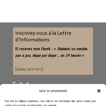
Inscrivez-vous à la Lettre
d’Informations
Et recevez mon Ebook : «
Relooker un meuble,
pas à pas, étape par étape … en 24 heures
»
[sibwp_form id=2]
Contact
Gérer le consentement
Adresse :
62650 Hénoville
Pour offrir les meilleures expériences, nous utilisons des technologies telles que les cookies pour
stocker et/ou accéder aux informations des appareils.