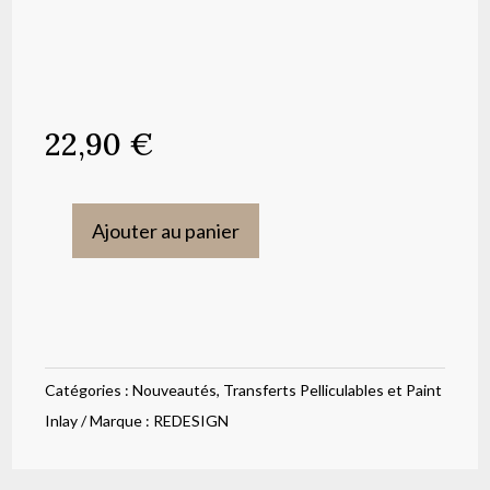
22,90
€
Ajouter au panier
quantité
de
Transfert
pelliculable
,
Catégories :
Nouveautés
,
Transferts Pelliculables et Paint
An
Inlay
Marque :
REDESIGN
afternoon
in
the