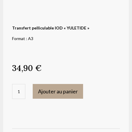
Transfert pelliculable IOD « YULETIDE »
Format : A3
34,90
€
quantité
Ajouter au panier
de
Transfert
pelliculable
IOD
"YULETIDE"